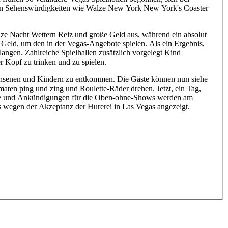
on Sehenswürdigkeiten wie Walze New York New York's Coaster
anze Nacht Wettern Reiz und große Geld aus, während ein absolut
s Geld, um den in der Vegas-Angebote spielen. Als ein Ergebnis,
elangen. Zahlreiche Spielhallen zusätzlich vorgelegt Kind
 Kopf zu trinken und zu spielen.
achsenen und Kindern zu entkommen. Die Gäste können nun siehe
ten ping und zing und Roulette-Räder drehen. Jetzt, ein Tag,
ige und Ankündigungen für die Oben-ohne-Shows werden am
wegen der Akzeptanz der Hurerei in Las Vegas angezeigt.