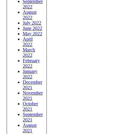
September
2022
August
2022
July 2022
June 2022
May 2022
April
2022
March
2022
February
2022
January
2022
December
2021
November
2021
October
2021
September
2021
August
2021