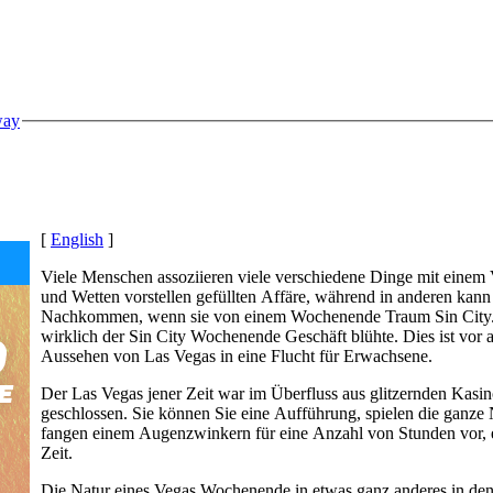
way
[
English
]
Viele Menschen assoziieren viele verschiedene Dinge mit einem
und Wetten vorstellen gefüllten Affäre, während in anderen kann
Nachkommen, wenn sie von einem Wochenende Traum Sin City. In
wirklich der Sin City Wochenende Geschäft blühte. Dies ist vor
Aussehen von Las Vegas in eine Flucht für Erwachsene.
Der Las Vegas jener Zeit war im Überfluss aus glitzernden Kasin
geschlossen. Sie können Sie eine Aufführung, spielen die ganze 
fangen einem Augenzwinkern für eine Anzahl von Stunden vor, es 
Zeit.
Die Natur eines Vegas Wochenende in etwas ganz anderes in den 