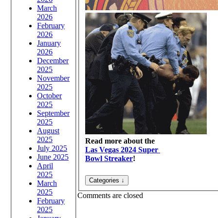
March
2026
February
2026
January
2026
December
2025
November
2025
October
2025
September
2025
August
2025
Read more about the
July 2025
Las Vegas 2024 Super
June 2025
Bowl Streaker
!
April
2025
March
2025
Comments are closed
February
2025