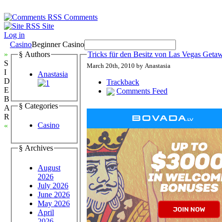
Comments
Site
Log in
Casino
Beginner Casino
»
§ Authors
Tricks für den Besitz von Las Vegas Geta
S
March 20th, 2010 by Anastasia
I
Anastasia
D
Trackback
E
Comments Feed
B
§ Categories
A
R
Casino
«
§ Archives
August
2026
July 2026
June 2026
May 2026
April
2026