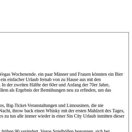
 Vegas Wochenende. ein paar Männer und Frauen könnten ein Bier
 ein einfacher Urlaub fernab von zu Hause aus mit den
 der zweiten Hälfte der 60er und Anfang der 70er Jahre,
 allem als Ergebnis der Bemühungen neu zu erfinden, um das
os, Big-Ticket-Veranstaltungen und Limousinen, die nie
Nacht, throw back einen Whisky mit der ersten Mahlzeit des Tages,
zu tun alle immer wieder in einer Sin City Urlaub inmitten dieser
frühen 90 verändert. Vegas Spielhöllen begonnen, sich bei