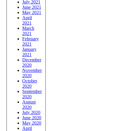
July 2021
June 2021
May 2021
April
2021
March
2021
February
2021
January
2021
December
2020
November
2020
October
2020
September
2020
August
2020
July 2020
June 2020
May 2020
April