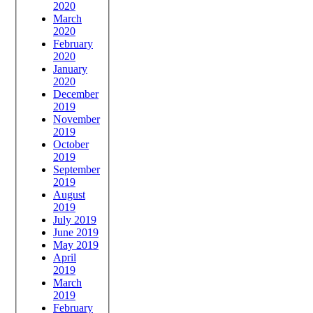
2020
March
2020
February
2020
January
2020
December
2019
November
2019
October
2019
September
2019
August
2019
July 2019
June 2019
May 2019
April
2019
March
2019
February