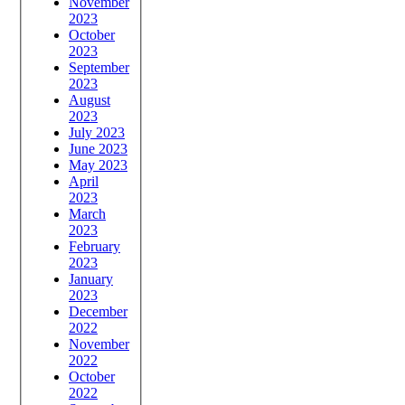
November
2023
October
2023
September
2023
August
2023
July 2023
June 2023
May 2023
April
2023
March
2023
February
2023
January
2023
December
2022
November
2022
October
2022