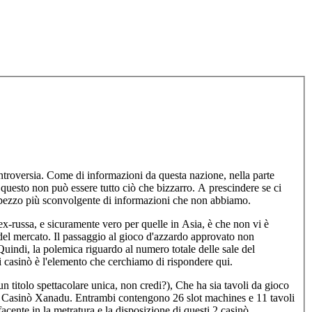
ontroversia. Come di informazioni da questa nazione, nella parte
, questo non può essere tutto ciò che bizzarro. A prescindere se ci
il pezzo più sconvolgente di informazioni che non abbiamo.
ex-russa, e sicuramente vero per quelle in Asia, è che non vi è
del mercato. Il passaggio al gioco d'azzardo approvato non
. Quindi, la polemica riguardo al numero totale delle sale del
i casinò è l'elemento che cerchiamo di rispondere qui.
 titolo spettacolare unica, non credi?), Che ha sia tavoli da gioco
 il Casinò Xanadu. Entrambi contengono 26 slot machines e 11 tavoli
acente in la metratura e la disposizione di questi 2 casinò