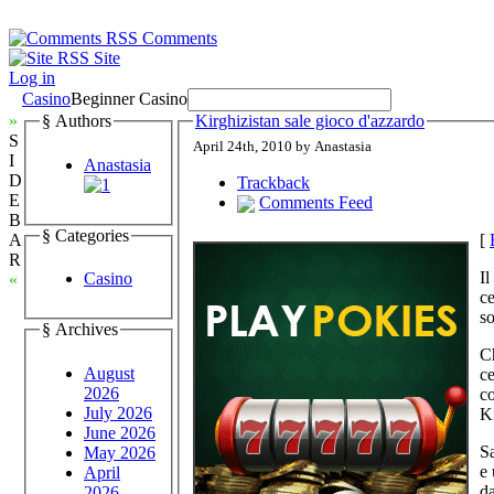
Comments
Site
Log in
Casino
Beginner Casino
»
§ Authors
Kirghizistan sale gioco d'azzardo
S
April 24th, 2010 by Anastasia
I
Anastasia
D
Trackback
E
Comments Feed
B
§ Categories
[
A
R
Il
Casino
«
ce
so
§ Archives
Ch
August
ce
2026
co
July 2026
Ki
June 2026
Sa
May 2026
e 
April
da
2026