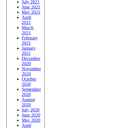
July 2021
June 2021
May 2021
April
2021
March
2021
February
2021
January
2021
December
2020
November
2020
October
2020
September
2020
August
2020
July 2020
June 2020
May 2020
April