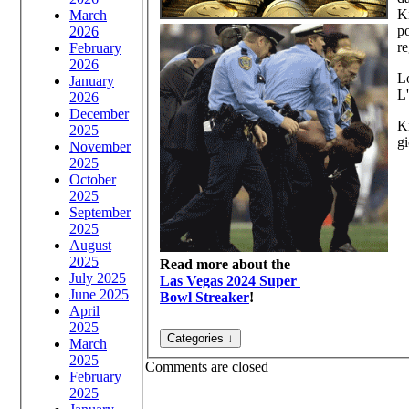
Ki
March
po
2026
re
February
2026
L
January
L'
2026
December
Ki
2025
gi
November
2025
October
2025
September
2025
August
2025
Read more about the
July 2025
Las Vegas 2024 Super
June 2025
Bowl Streaker
!
April
2025
March
2025
Comments are closed
February
2025