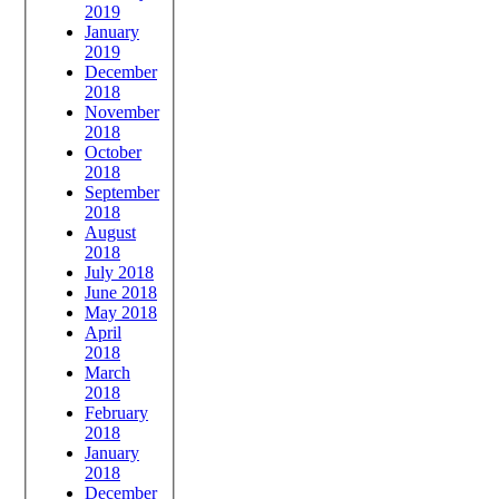
2019
January
2019
December
2018
November
2018
October
2018
September
2018
August
2018
July 2018
June 2018
May 2018
April
2018
March
2018
February
2018
January
2018
December