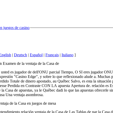
en juegos de casino
English
|
Deutsch
|
Español
|
Français
|
Italiano
]
n Examen de la ventaja de la Casa de
i usted es jugador de dell'ONU parcial Tiempo, O SI eres jugador ONU
presión "Casino Edge", y sobre lo que reflexionado alude a. Muchas pe
rdido Totale de dinero apostado, au Québec Salvo, es esta la situación 
esse Perdida en Contraste CON LA apuesta Apertura de. relación es Est
 la Casa de apuestas, ya le Québec dadi lo que las apuestas ofrecerle 
asa Una ventaja asombrosa.
entaja de la Casa en juegos de mesa
ntendimiento relación ventaja de la Casa de Las Tablas de par la Ca