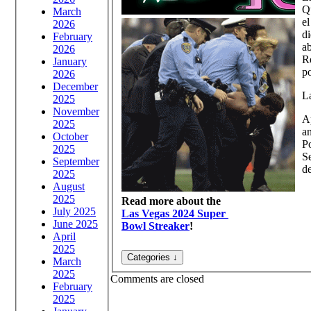
Qu
March
el
2026
di
February
ab
2026
R
January
p
2026
December
L
2025
November
Ap
2025
a
October
P
2025
Se
September
d
2025
August
2025
Read more about the
July 2025
Las Vegas 2024 Super
June 2025
Bowl Streaker
!
April
2025
March
2025
Comments are closed
February
2025