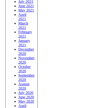
July 2021
June 2021
May 2021
April
2021
March
2021
February
2021
January
2021
December
2020
November
2020
October
2020
September
2020
August
2020
July 2020
June 2020
May 2020
April