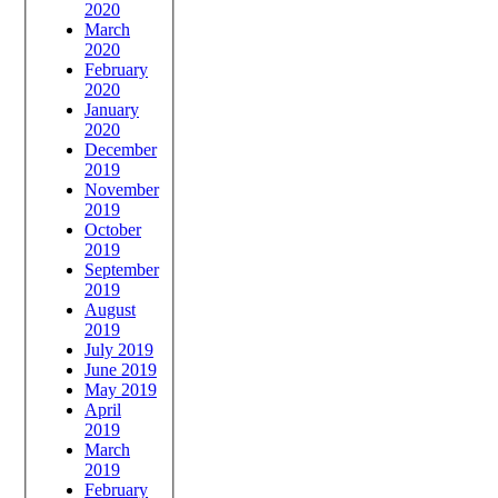
2020
March
2020
February
2020
January
2020
December
2019
November
2019
October
2019
September
2019
August
2019
July 2019
June 2019
May 2019
April
2019
March
2019
February