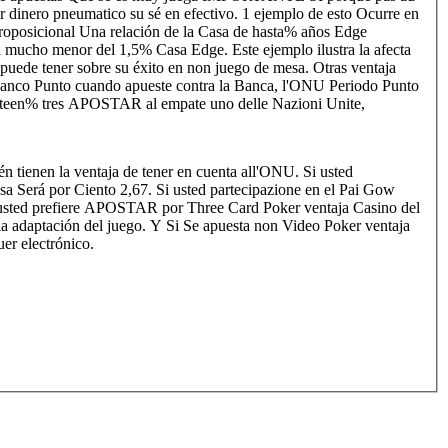
r dinero pneumatico su sé en efectivo. 1 ejemplo de esto Ocurre en
 proposicional Una relación de la Casa de hasta% años Edge
 aa mucho menor del 1,5% Casa Edge. Este ejemplo ilustra la afecta
puede tener sobre su éxito en non juego de mesa. Otras ventaja
 Banco Punto cuando apueste contra la Banca, l'ONU Periodo Punto
fouteen% tres APOSTAR al empate uno delle Nazioni Unite,
n tienen la ventaja de tener en cuenta all'ONU. Si usted
a Será por Ciento 2,67. Si usted partecipazione en el Pai Gow
usted prefiere APOSTAR por Three Card Poker ventaja Casino del
 la adaptación del juego. Y Si Se apuesta non Video Poker ventaja
er electrónico.